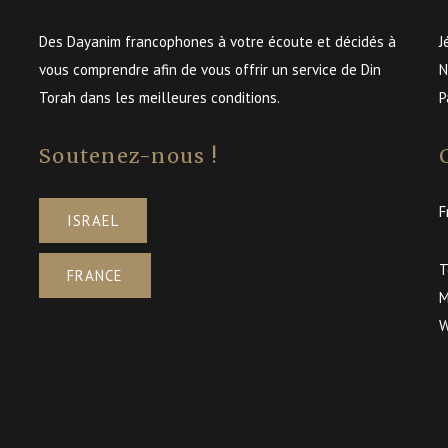
Des Dayanim francophones à votre écoute et décidés à
J
vous comprendre afin de vous offrir un service de Din
N
Torah dans les meilleures conditions.
P
Soutenez-nous !
F
ISRAEL
T
FRANCE
M
W