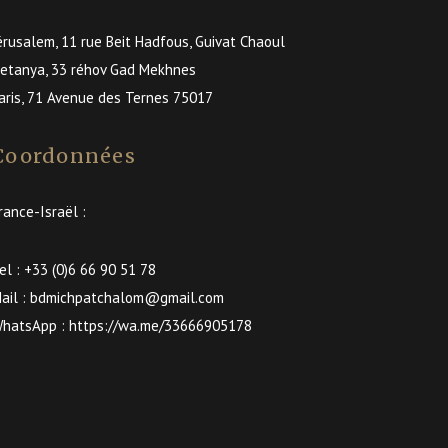
érusalem, 11 rue Beit Hadfous, Guivat Chaoul
etanya, 33 réhov Gad Mekhnes
aris, 71 Avenue des Ternes 75017
Coordonnées
rance-Israël :
el :
+33 (0)6 66 90 51 78
ail :
bdmichpatchalom@gmail.com
hatsApp :
https://wa.me/33666905178