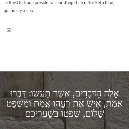
Le Rav Chafrane préside la cour d’appel de notre Beth Dine,
quand il y a lieu.
אֵלֶּה הַדְּבָרִים, אֲשֶׁר תַּעֲשׂוּ: דַּבְּרוּ
אֱמֶת, אִישׁ אֶת רֵעֵהוּ אֱמֶת וּמִשְׁפַּט
שָׁלוֹם, שִׁפְטוּ בְּשַׁעֲרֵיכֶם