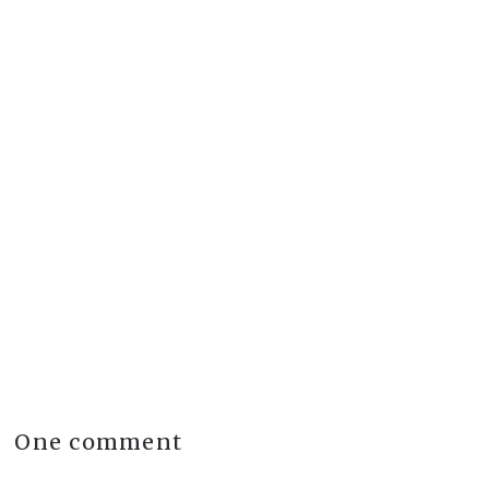
Tel
+33 (0)6 66 90 51 78
Jérusalem :
Netanya :
Paris :
71 Avenue des Ternes 75017
One comment