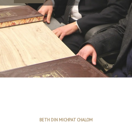
Rédaction de
contrat,
Héritage/Testament
Prozboul
BETH DIN MICHPAT CHALOM