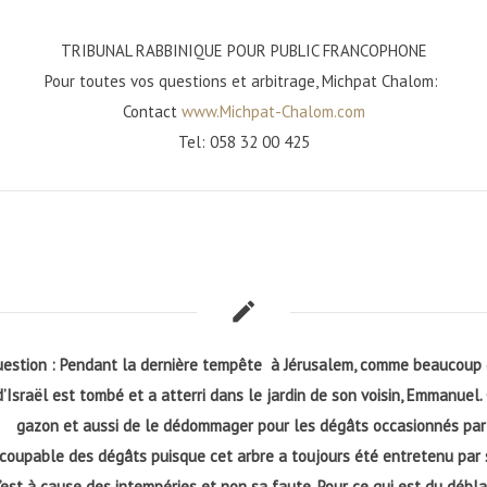
TRIBUNAL RABBINIQUE POUR PUBLIC FRANCOPHONE
Pour toutes vos questions et arbitrage, Michpat Chalom:
Contact
www.Michpat-Chalom.com
Tel: 058 32 00 425
estion : Pendant la dernière tempête à Jérusalem, comme beaucoup d’a
d’Israël est tombé et a atterri dans le jardin de son voisin, Emmanuel
gazon et aussi de le dédommager pour les dégâts occasionnés par la
coupable des dégâts puisque cet arbre a toujours été entretenu par ses
’est à cause des intempéries et non sa faute. Pour ce qui est du débla