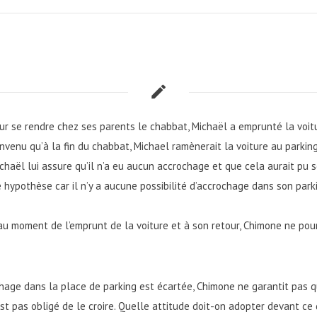
ur se rendre chez ses parents le chabbat, Michaël a emprunté la voitu
nvenu qu’à la fin du chabbat, Michael ramènerait la voiture au parki
Michaël lui assure qu’il n’a eu aucun accrochage et que cela aurait p
 hypothèse car il n’y a aucune possibilité d’accrochage dans son park
 au moment de l’emprunt de la voiture et à son retour, Chimone ne pour
chage dans la place de parking est écartée, Chimone ne garantit pas 
est pas obligé de le croire. Quelle attitude doit-on adopter devant ce 