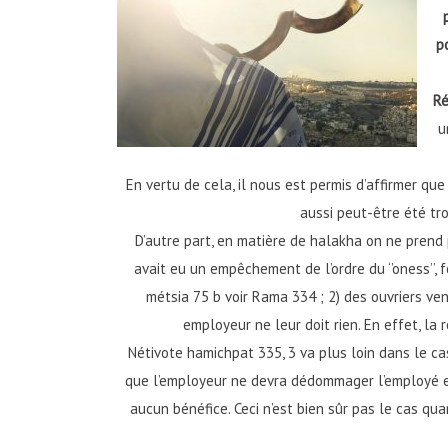
p
R
u
En vertu de cela, il nous est permis d’affirmer q
aussi peut-être été tr
D’autre part, en matière de halakha on ne prend 
avait eu un empêchement de l’ordre du ‘’oness’’, 
métsia 75 b voir Rama 334 ; 2) des ouvriers ven
employeur ne leur doit rien. En effet, la
Nétivote hamichpat 335, 3 va plus loin dans le cas
que l’employeur ne devra dédommager l’employé en 
aucun bénéfice. Ceci n’est bien sûr pas le cas qua