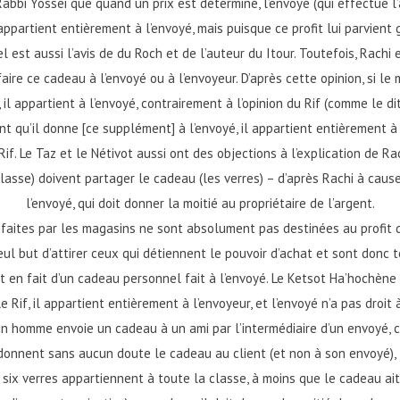
bbi Yossei que quand un prix est déterminé, l’envoyé (qui effectue l’a
ppartient entièrement à l’envoyé, mais puisque ce profit lui parvient 
 est aussi l’avis de du Roch et de l’auteur du Itour. Toutefois, Rach
 faire ce cadeau à l’envoyé ou à l’envoyeur. D’après cette opinion, si l
, il appartient à l’envoyé, contrairement à l’opinion du Rif (comme le dit
t qu’il donne [ce supplément] à l’envoyé, il appartient entièrement à l
 Rif. Le Taz et le Nétivot aussi ont des objections à l’explication de Ra
classe) doivent partager le cadeau (les verres) – d’après Rachi à cause
l’envoyé, qui doit donner la moitié au propriétaire de l’argent.
 faites par les magasins ne sont absolument pas destinées au profit de
seul but d’attirer ceux qui détiennent le pouvoir d’achat et sont donc t
 en fait d’un cadeau personnel fait à l’envoyé. Le Ketsot Ha’hochène (p
 Rif, il appartient entièrement à l’envoyeur, et l’envoyé n’a pas dro
 un homme envoie un cadeau à un ami par l’intermédiaire d’un envoyé, 
onnent sans aucun doute le cadeau au client (et non à son envoyé), to
les six verres appartiennent à toute la classe, à moins que le cadeau 