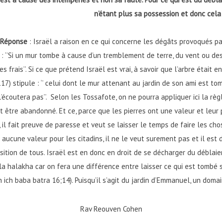
n’étant plus sa possession et donc cela
Réponse
: Israël a raison en ce qui concerne les dégâts provoqués par
: ‘’Si un mur tombe à cause d’un tremblement de terre, du vent ou des p
s frais’’. Si ce que prétend Israël est vrai, à savoir que l’arbre était
) stipule : ‘’ celui dont le mur attenant au jardin de son ami est to
n ne l’écoutera pas’’. Selon les Tossafote, on ne pourra appliquer ici la
ut être abandonné. Et ce, parce que les pierres ont une valeur et leur
’’, il fait preuve de paresse et veut se laisser le temps de faire les ch
aucune valeur pour les citadins, il ne le veut surement pas et il est do
sition de tous. Israël est en donc en droit de se décharger du déblai
 la halakha car on fera une différence entre laisser ce qui est tombé 
ich baba batra 16;14). Puisqu’il s’agit du jardin d’Emmanuel, un domai
Rav Reouven Cohen