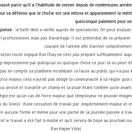
passé parce qu’il a l’habitude de sonner depuis de nombreuses années
our sa défense que le chofar est une mitsva et apparemment le mérite d
quelconque paiement pour ses
éponse
: le beth dine a vérifié auprès de spécialistes. On peut évalue
n professionnel, mais pas d’avantage. Il est primordial de se préparer
courant de l’année afin d’arriver complètement
ue selon toute logique Rav Chay ne s’est pas préparé suffisamment aup
op impressionné par quelqu’un ou quelque chose ce jour-là ou peut-être
pas en compte sa plaidoirie incombant la faute au public qui n’a pas ét
force majeur, cela n’aurait pas obligé la communauté à lui régler quo
us arrosé et travaillé un champ et la pluie étant tombée juste avant le
 règle est qu’un cas de force majeur que l’employeur ne pouvait imagin
 du “oness” d’une cessation de travail par empêchement majeur et invol
aucune forme et même pour une partie de la journée passée à travaill
nd le travail a été fait à moitié et qu’il servira de base au prochain o
Rav Hayim Vidal