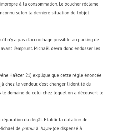
impropre à la consommation. Le boucher réclame
connu selon la dernière situation de l’objet.
qu’il n’y a pas d’accrochage possible au parking de
s avant l’emprunt. Michaël devra donc endosser les
Evéne Ha’ézer 21) explique que cette règle énoncée
jà chez le vendeur, c’est changer l’identité du
s le domaine de celui chez lequel on a découvert le
 réparation du dégât. Etablir la datation de
 Michael de
patour
à ‘
hayav
(de dispensé à