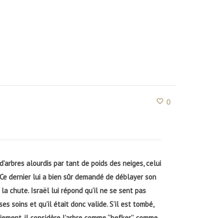
0
rbres alourdis par tant de poids des neiges, celui
. Ce dernier lui a bien sûr demandé de déblayer son
 chute. Israël lui répond qu’il ne se sent pas
 soins et qu’il était donc valide. S’il est tombé,
iement, il considère l’arbre comme ‘’hefker’’, comme