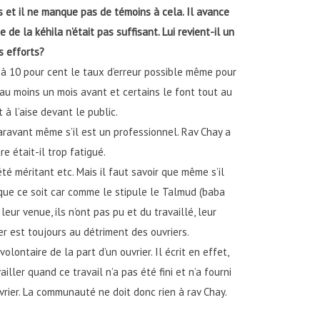
 et il ne manque pas de témoins à cela. Il avance
e la kéhila n’était pas suffisant. Lui revient-il un
 efforts?
r à 10 pour cent le taux d’erreur possible même pour
 au moins un mois avant et certains le font tout au
 à l’aise devant le public.
aravant même s’il est un professionnel. Rav Chay a
 était-il trop fatigué.
é méritant etc. Mais il faut savoir que même s’il
i que ce soit car comme le stipule le Talmud (baba
ur venue, ils n’ont pas pu et du travaillé, leur
er est toujours au détriment des ouvriers.
ontaire de la part d’un ouvrier. Il écrit en effet,
er quand ce travail n’a pas été fini et n’a fourni
uvrier. La communauté ne doit donc rien à rav Chay.