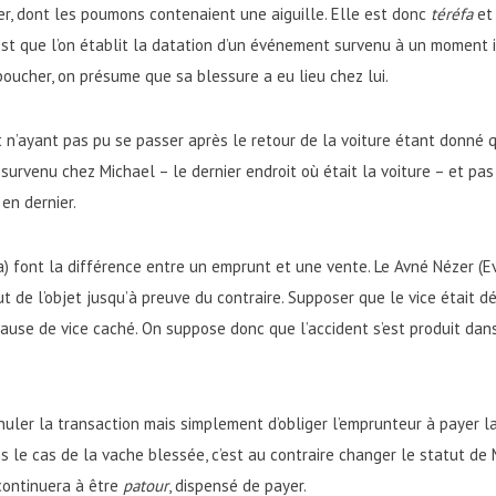
er, dont les poumons contenaient une aiguille. Elle est donc
téréfa
et 
st que l’on établit la datation d’un événement survenu à un moment in
 boucher, on présume que sa blessure a eu lieu chez lui.
dent n’ayant pas pu se passer après le retour de la voiture étant donné 
survenu chez Michael – le dernier endroit où était la voiture – et pa
 en dernier.
1a) font la différence entre un emprunt et une vente. Le Avné Nézer (
 de l’objet jusqu’à preuve du contraire. Supposer que le vice était dé
cause de vice caché. On suppose donc que l’accident s’est produit dan
nnuler la transaction mais simplement d’obliger l’emprunteur à payer la
s le cas de la vache blessée, c’est au contraire changer le statut de
 continuera à être
patour
, dispensé de payer.