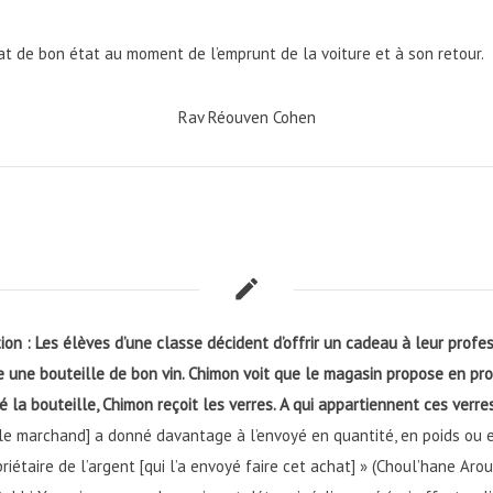
at de bon état au moment de l’emprunt de la voiture et à son retour.
Rav Réouven Cohen
ion : Les élèves d’une classe décident d’offrir un cadeau à leur profe
 une bouteille de bon vin. Chimon voit que le magasin propose en pro
é la bouteille, Chimon reçoit les verres. A qui appartiennent ces verr
ue [le marchand] a donné davantage à l’envoyé en quantité, en poids o
iétaire de l’argent [qui l’a envoyé faire cet achat] » (Choul’hane Aro