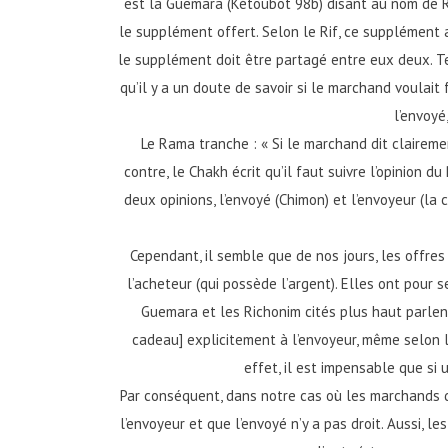
est la Guemara (Kétoubot 98b) disant au nom de Ra
le supplément offert. Selon le Rif, ce supplément a
le supplément doit être partagé entre eux deux. Tel
qu’il y a un doute de savoir si le marchand voulait
l’envoyé
Le Rama tranche : « Si le marchand dit clairemen
contre, le Chakh écrit qu’il faut suivre l’opinion du
deux opinions, l’envoyé (Chimon) et l’envoyeur (la 
Cependant, il semble que de nos jours, les offres
l’acheteur (qui possède l’argent). Elles ont pour 
Guemara et les Richonim cités plus haut parlent
cadeau] explicitement à l’envoyeur, même selon le
effet, il est impensable que si
Par conséquent, dans notre cas où les marchands d
l’envoyeur et que l’envoyé n’y a pas droit. Aussi, 