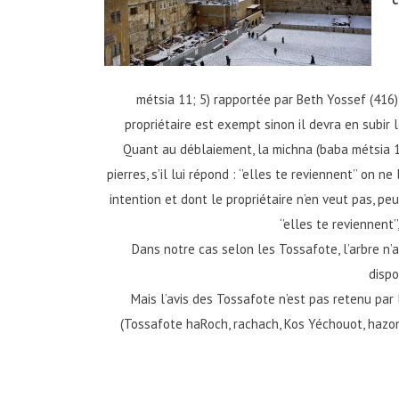
métsia 11; 5) rapportée par Beth Yossef (416) 
propriétaire est exempt sinon il devra en subir le
Quant au déblaiement, la michna (baba métsia 117
pierres, s’il lui répond : ‘’elles te reviennent’’ o
intention et dont le propriétaire n’en veut pas, pe
‘’elles te reviennent
Dans notre cas selon les Tossafote, l’arbre n’a 
dispo
Mais l’avis des Tossafote n’est pas retenu par
(Tossafote haRoch, rachach, Kos Yéchouot, hazon 